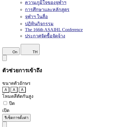
ความภูมิใจของจุฬาฯ
การศึกษาและหลักสูตร
จุฬาฯ ในสื่อ
ปฏิทินกิจกรรม
The 166th ASAIHL Conference
ประกาศจัดซื้อจัดจ้าง
On
TH
ตัวช่วยการเข้าถึง
ขนาดตัวอักษร
A
A
A
โหมดสีตัดกันสูง
ปิด
เปิด
รีเซ็ตการตั้งค่า