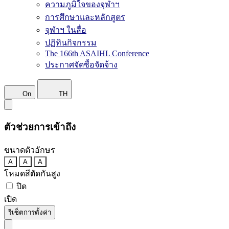
ความภูมิใจของจุฬาฯ
การศึกษาและหลักสูตร
จุฬาฯ ในสื่อ
ปฏิทินกิจกรรม
The 166th ASAIHL Conference
ประกาศจัดซื้อจัดจ้าง
On
TH
ตัวช่วยการเข้าถึง
ขนาดตัวอักษร
A
A
A
โหมดสีตัดกันสูง
ปิด
เปิด
รีเซ็ตการตั้งค่า