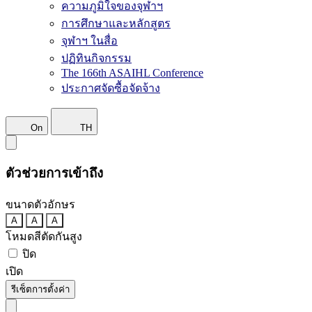
ความภูมิใจของจุฬาฯ
การศึกษาและหลักสูตร
จุฬาฯ ในสื่อ
ปฏิทินกิจกรรม
The 166th ASAIHL Conference
ประกาศจัดซื้อจัดจ้าง
On
TH
ตัวช่วยการเข้าถึง
ขนาดตัวอักษร
A
A
A
โหมดสีตัดกันสูง
ปิด
เปิด
รีเซ็ตการตั้งค่า