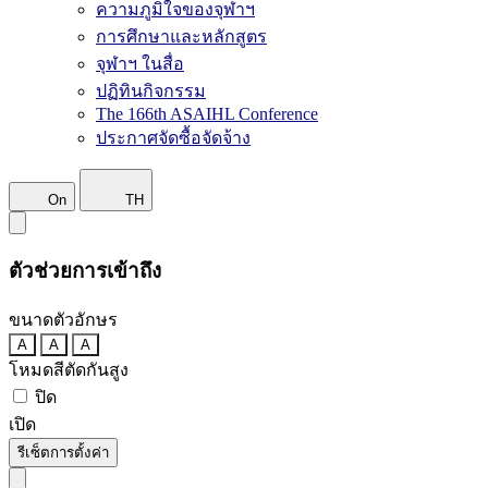
ความภูมิใจของจุฬาฯ
การศึกษาและหลักสูตร
จุฬาฯ ในสื่อ
ปฏิทินกิจกรรม
The 166th ASAIHL Conference
ประกาศจัดซื้อจัดจ้าง
On
TH
ตัวช่วยการเข้าถึง
ขนาดตัวอักษร
A
A
A
โหมดสีตัดกันสูง
ปิด
เปิด
รีเซ็ตการตั้งค่า