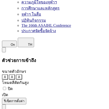
ความภูมิใจของจุฬาฯ
การศึกษาและหลักสูตร
จุฬาฯ ในสื่อ
ปฏิทินกิจกรรม
The 166th ASAIHL Conference
ประกาศจัดซื้อจัดจ้าง
On
TH
ตัวช่วยการเข้าถึง
ขนาดตัวอักษร
A
A
A
โหมดสีตัดกันสูง
ปิด
เปิด
รีเซ็ตการตั้งค่า