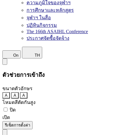
ความภูมิใจของจุฬาฯ
การศึกษาและหลักสูตร
จุฬาฯ ในสื่อ
ปฏิทินกิจกรรม
The 166th ASAIHL Conference
ประกาศจัดซื้อจัดจ้าง
On
TH
ตัวช่วยการเข้าถึง
ขนาดตัวอักษร
A
A
A
โหมดสีตัดกันสูง
ปิด
เปิด
รีเซ็ตการตั้งค่า