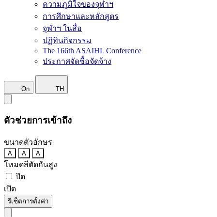
ความภูมิใจของจุฬาฯ
การศึกษาและหลักสูตร
จุฬาฯ ในสื่อ
ปฏิทินกิจกรรม
The 166th ASAIHL Conference
ประกาศจัดซื้อจัดจ้าง
On
TH
ตัวช่วยการเข้าถึง
ขนาดตัวอักษร
A
A
A
โหมดสีตัดกันสูง
ปิด
เปิด
รีเซ็ตการตั้งค่า