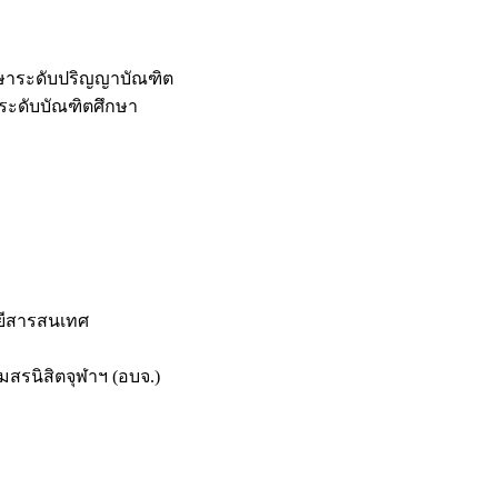
กษาระดับปริญญาบัณฑิต
ระดับบัณฑิตศึกษา
ยีสารสนเทศ
สรนิสิตจุฬาฯ (อบจ.)