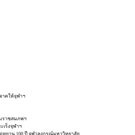
ะ
ิจาคให้จุฬาฯ
รมราชสมภพฯ
มะเร็งจุฬาฯ
ุทยาน 100 ปี จุฬาลงกรณ์มหาวิทยาลัย