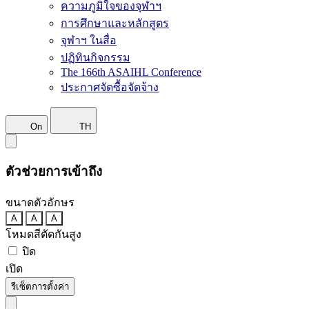
ความภูมิใจของจุฬาฯ
การศึกษาและหลักสูตร
จุฬาฯ ในสื่อ
ปฏิทินกิจกรรม
The 166th ASAIHL Conference
ประกาศจัดซื้อจัดจ้าง
On
TH
ตัวช่วยการเข้าถึง
ขนาดตัวอักษร
A
A
A
โหมดสีตัดกันสูง
ปิด
เปิด
รีเซ็ตการตั้งค่า