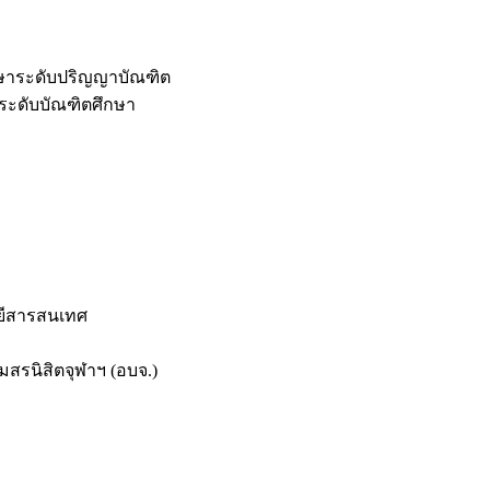
กษาระดับปริญญาบัณฑิต
ระดับบัณฑิตศึกษา
ยีสารสนเทศ
สรนิสิตจุฬาฯ (อบจ.)