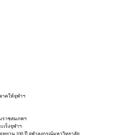
ะ
ิจาคให้จุฬาฯ
รมราชสมภพฯ
มะเร็งจุฬาฯ
ุทยาน 100 ปี จุฬาลงกรณ์มหาวิทยาลัย