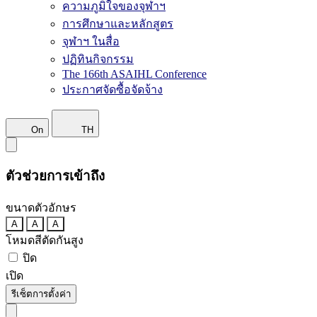
ความภูมิใจของจุฬาฯ
การศึกษาและหลักสูตร
จุฬาฯ ในสื่อ
ปฏิทินกิจกรรม
The 166th ASAIHL Conference
ประกาศจัดซื้อจัดจ้าง
On
TH
ตัวช่วยการเข้าถึง
ขนาดตัวอักษร
A
A
A
โหมดสีตัดกันสูง
ปิด
เปิด
รีเซ็ตการตั้งค่า