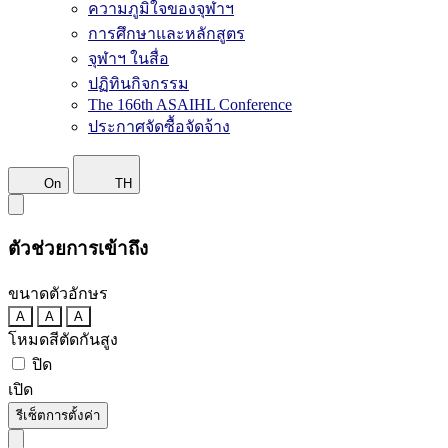
ความภูมิใจของจุฬาฯ
การศึกษาและหลักสูตร
จุฬาฯ ในสื่อ
ปฏิทินกิจกรรม
The 166th ASAIHL Conference
ประกาศจัดซื้อจัดจ้าง
On
TH
ตัวช่วยการเข้าถึง
ขนาดตัวอักษร
A
A
A
โหมดสีตัดกันสูง
ปิด
เปิด
รีเซ็ตการตั้งค่า