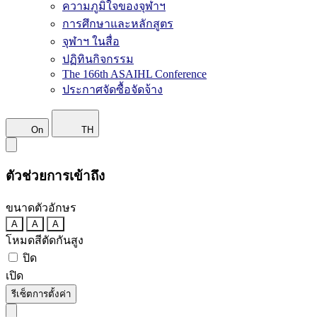
ความภูมิใจของจุฬาฯ
การศึกษาและหลักสูตร
จุฬาฯ ในสื่อ
ปฏิทินกิจกรรม
The 166th ASAIHL Conference
ประกาศจัดซื้อจัดจ้าง
On
TH
ตัวช่วยการเข้าถึง
ขนาดตัวอักษร
A
A
A
โหมดสีตัดกันสูง
ปิด
เปิด
รีเซ็ตการตั้งค่า