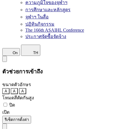
ความภูมิใจของจุฬาฯ
การศึกษาและหลักสูตร
จุฬาฯ ในสื่อ
ปฏิทินกิจกรรม
The 166th ASAIHL Conference
ประกาศจัดซื้อจัดจ้าง
On
TH
ตัวช่วยการเข้าถึง
ขนาดตัวอักษร
A
A
A
โหมดสีตัดกันสูง
ปิด
เปิด
รีเซ็ตการตั้งค่า