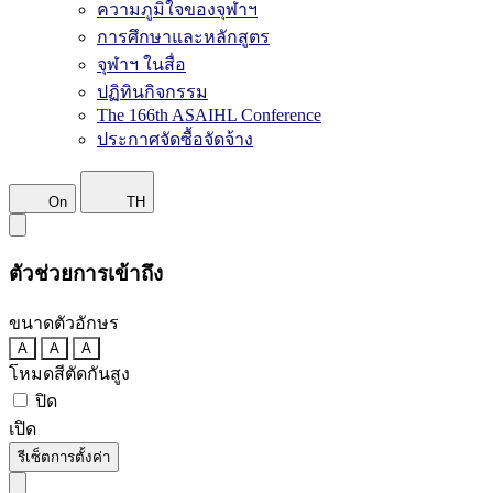
ความภูมิใจของจุฬาฯ
การศึกษาและหลักสูตร
จุฬาฯ ในสื่อ
ปฏิทินกิจกรรม
The 166th ASAIHL Conference
ประกาศจัดซื้อจัดจ้าง
On
TH
ตัวช่วยการเข้าถึง
ขนาดตัวอักษร
A
A
A
โหมดสีตัดกันสูง
ปิด
เปิด
รีเซ็ตการตั้งค่า