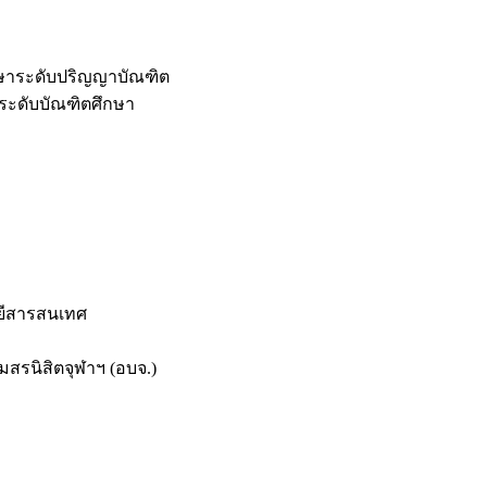
กษาระดับปริญญาบัณฑิต
ระดับบัณฑิตศึกษา
ยีสารสนเทศ
สรนิสิตจุฬาฯ (อบจ.)