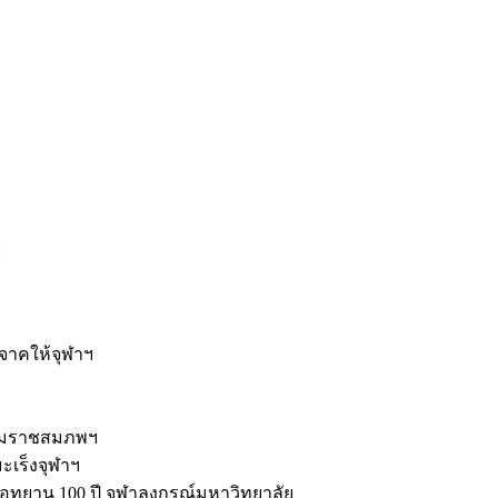
ะ
ิจาคให้จุฬาฯ
รมราชสมภพฯ
มะเร็งจุฬาฯ
ุทยาน 100 ปี จุฬาลงกรณ์มหาวิทยาลัย