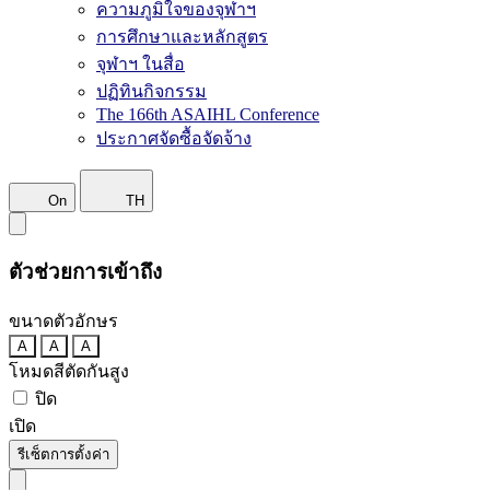
ความภูมิใจของจุฬาฯ
การศึกษาและหลักสูตร
จุฬาฯ ในสื่อ
ปฏิทินกิจกรรม
The 166th ASAIHL Conference
ประกาศจัดซื้อจัดจ้าง
On
TH
ตัวช่วยการเข้าถึง
ขนาดตัวอักษร
A
A
A
โหมดสีตัดกันสูง
ปิด
เปิด
รีเซ็ตการตั้งค่า