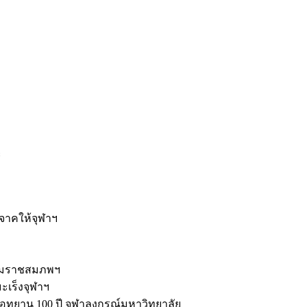
ะ
ิจาคให้จุฬาฯ
รมราชสมภพฯ
มะเร็งจุฬาฯ
ุทยาน 100 ปี จุฬาลงกรณ์มหาวิทยาลัย