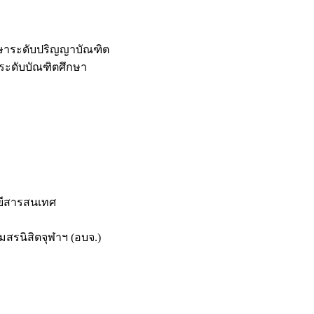
กษาระดับปริญญาบัณฑิต
ระดับบัณฑิตศึกษา
ยีสารสนเทศ
สรนิสิตจุฬาฯ (อบจ.)