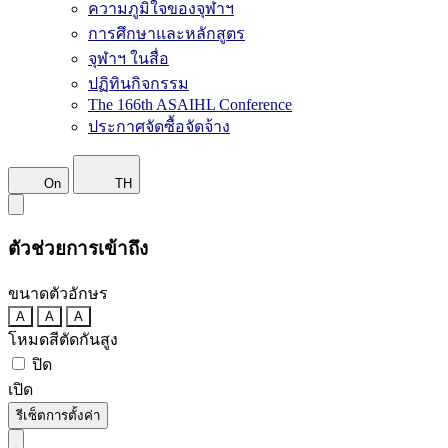
ความภูมิใจของจุฬาฯ
การศึกษาและหลักสูตร
จุฬาฯ ในสื่อ
ปฏิทินกิจกรรม
The 166th ASAIHL Conference
ประกาศจัดซื้อจัดจ้าง
On
TH
ตัวช่วยการเข้าถึง
ขนาดตัวอักษร
A
A
A
โหมดสีตัดกันสูง
ปิด
เปิด
รีเซ็ตการตั้งค่า