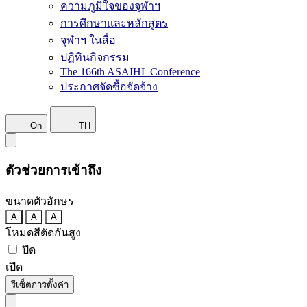
ความภูมิใจของจุฬาฯ
การศึกษาและหลักสูตร
จุฬาฯ ในสื่อ
ปฏิทินกิจกรรม
The 166th ASAIHL Conference
ประกาศจัดซื้อจัดจ้าง
On
TH
ตัวช่วยการเข้าถึง
ขนาดตัวอักษร
A
A
A
โหมดสีตัดกันสูง
ปิด
เปิด
รีเซ็ตการตั้งค่า