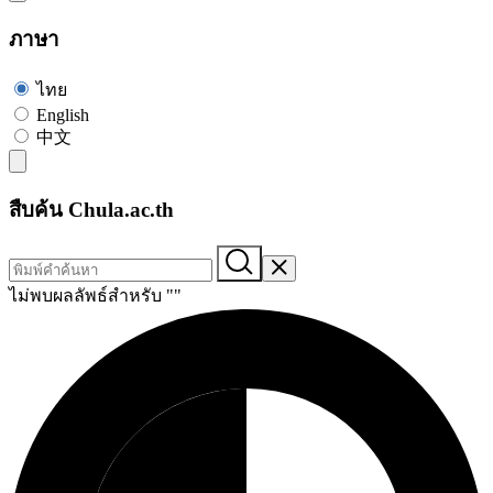
ภาษา
ไทย
English
中文
สืบค้น Chula.ac.th
ไม่พบผลลัพธ์สำหรับ "
"