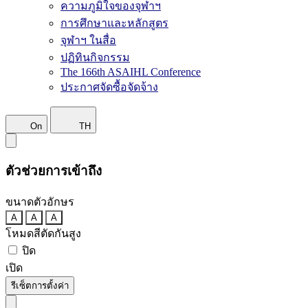
ความภูมิใจของจุฬาฯ
การศึกษาและหลักสูตร
จุฬาฯ ในสื่อ
ปฏิทินกิจกรรม
The 166th ASAIHL Conference
ประกาศจัดซื้อจัดจ้าง
On
TH
ตัวช่วยการเข้าถึง
ขนาดตัวอักษร
A
A
A
โหมดสีตัดกันสูง
ปิด
เปิด
รีเซ็ตการตั้งค่า