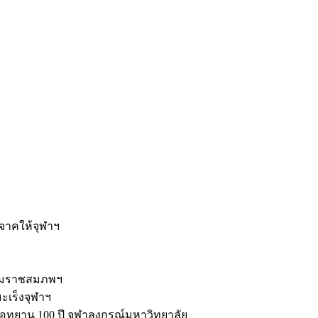
ะ
ิจาคให้จุฬาฯ
รมราชสมภพฯ
มะเร็งจุฬาฯ
ุทยาน 100 ปี จุฬาลงกรณ์มหาวิทยาลัย