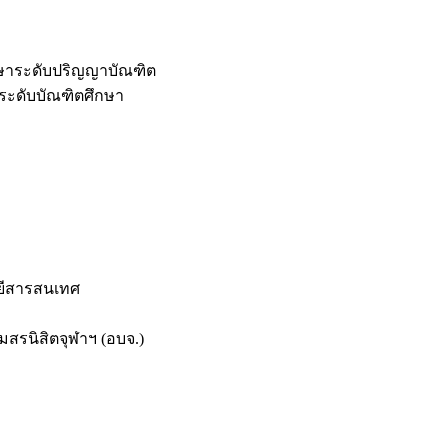
กษาระดับปริญญาบัณฑิต
ระดับบัณฑิตศึกษา
ยีสารสนเทศ
สรนิสิตจุฬาฯ (อบจ.)