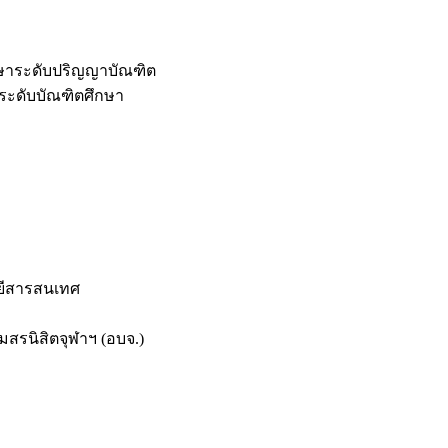
กษาระดับปริญญาบัณฑิต
ระดับบัณฑิตศึกษา
ยีสารสนเทศ
สรนิสิตจุฬาฯ (อบจ.)