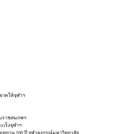
ะ
ิจาคให้จุฬาฯ
รมราชสมภพฯ
มะเร็งจุฬาฯ
ุทยาน 100 ปี จุฬาลงกรณ์มหาวิทยาลัย