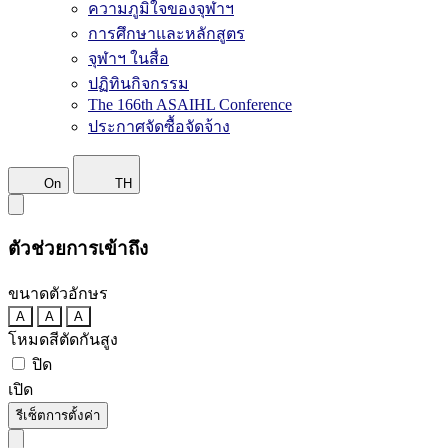
ความภูมิใจของจุฬาฯ
การศึกษาและหลักสูตร
จุฬาฯ ในสื่อ
ปฏิทินกิจกรรม
The 166th ASAIHL Conference
ประกาศจัดซื้อจัดจ้าง
On
TH
ตัวช่วยการเข้าถึง
ขนาดตัวอักษร
A
A
A
โหมดสีตัดกันสูง
ปิด
เปิด
รีเซ็ตการตั้งค่า