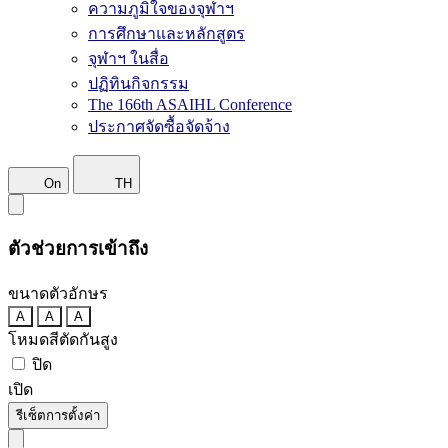
ความภูมิใจของจุฬาฯ
การศึกษาและหลักสูตร
จุฬาฯ ในสื่อ
ปฏิทินกิจกรรม
The 166th ASAIHL Conference
ประกาศจัดซื้อจัดจ้าง
On
TH
ตัวช่วยการเข้าถึง
ขนาดตัวอักษร
A
A
A
โหมดสีตัดกันสูง
ปิด
เปิด
รีเซ็ตการตั้งค่า