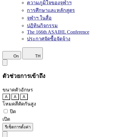
ความภูมิใจของจุฬาฯ
การศึกษาและหลักสูตร
จุฬาฯ ในสื่อ
ปฏิทินกิจกรรม
The 166th ASAIHL Conference
ประกาศจัดซื้อจัดจ้าง
On
TH
ตัวช่วยการเข้าถึง
ขนาดตัวอักษร
A
A
A
โหมดสีตัดกันสูง
ปิด
เปิด
รีเซ็ตการตั้งค่า