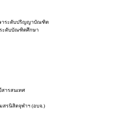
กษาระดับปริญญาบัณฑิต
ระดับบัณฑิตศึกษา
ยีสารสนเทศ
สรนิสิตจุฬาฯ (อบจ.)