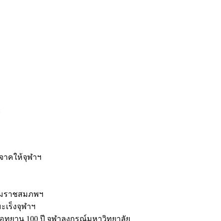
ะ
ิจาคให้จุฬาฯ
รมราชสมภพฯ
มะเร็งจุฬาฯ
ุทยาน 100 ปี จุฬาลงกรณ์มหาวิทยาลัย