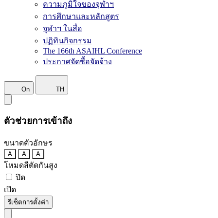
ความภูมิใจของจุฬาฯ
การศึกษาและหลักสูตร
จุฬาฯ ในสื่อ
ปฏิทินกิจกรรม
The 166th ASAIHL Conference
ประกาศจัดซื้อจัดจ้าง
On
TH
ตัวช่วยการเข้าถึง
ขนาดตัวอักษร
A
A
A
โหมดสีตัดกันสูง
ปิด
เปิด
รีเซ็ตการตั้งค่า