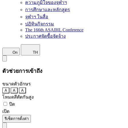
ความภูมิใจของจุฬาฯ
การศึกษาและหลักสูตร
จุฬาฯ ในสื่อ
ปฏิทินกิจกรรม
The 166th ASAIHL Conference
ประกาศจัดซื้อจัดจ้าง
On
TH
ตัวช่วยการเข้าถึง
ขนาดตัวอักษร
A
A
A
โหมดสีตัดกันสูง
ปิด
เปิด
รีเซ็ตการตั้งค่า