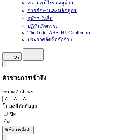
ความภูมิใจของจุฬาฯ
การศึกษาและหลักสูตร
จุฬาฯ ในสื่อ
ปฏิทินกิจกรรม
The 166th ASAIHL Conference
ประกาศจัดซื้อจัดจ้าง
On
TH
ตัวช่วยการเข้าถึง
ขนาดตัวอักษร
A
A
A
โหมดสีตัดกันสูง
ปิด
เปิด
รีเซ็ตการตั้งค่า