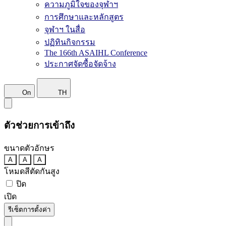
ความภูมิใจของจุฬาฯ
การศึกษาและหลักสูตร
จุฬาฯ ในสื่อ
ปฏิทินกิจกรรม
The 166th ASAIHL Conference
ประกาศจัดซื้อจัดจ้าง
On
TH
ตัวช่วยการเข้าถึง
ขนาดตัวอักษร
A
A
A
โหมดสีตัดกันสูง
ปิด
เปิด
รีเซ็ตการตั้งค่า