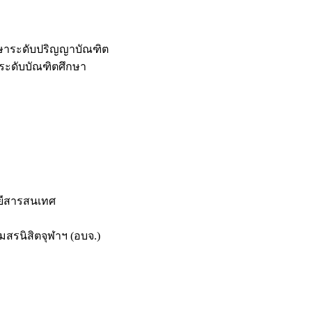
กษาระดับปริญญาบัณฑิต
ระดับบัณฑิตศึกษา
ยีสารสนเทศ
สรนิสิตจุฬาฯ (อบจ.)