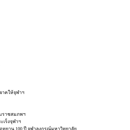
ะ
ิจาคให้จุฬาฯ
รมราชสมภพฯ
มะเร็งจุฬาฯ
ุทยาน 100 ปี จุฬาลงกรณ์มหาวิทยาลัย