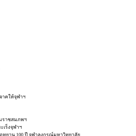
ะ
ิจาคให้จุฬาฯ
รมราชสมภพฯ
มะเร็งจุฬาฯ
ุทยาน 100 ปี จุฬาลงกรณ์มหาวิทยาลัย