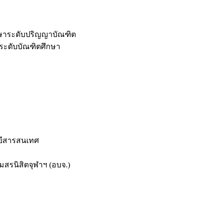
กษาระดับปริญญาบัณฑิต
ระดับบัณฑิตศึกษา
ยีสารสนเทศ
สรนิสิตจุฬาฯ (อบจ.)