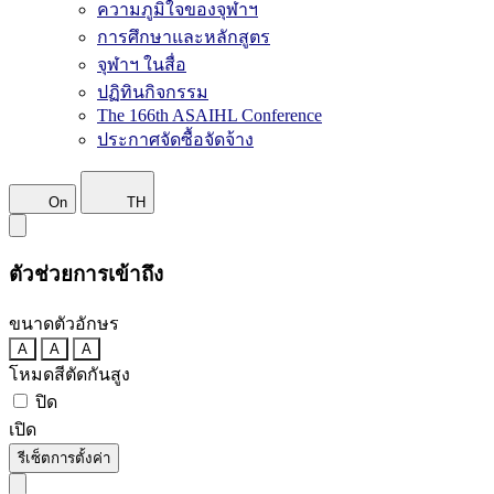
ความภูมิใจของจุฬาฯ
การศึกษาและหลักสูตร
จุฬาฯ ในสื่อ
ปฏิทินกิจกรรม
The 166th ASAIHL Conference
ประกาศจัดซื้อจัดจ้าง
On
TH
ตัวช่วยการเข้าถึง
ขนาดตัวอักษร
A
A
A
โหมดสีตัดกันสูง
ปิด
เปิด
รีเซ็ตการตั้งค่า