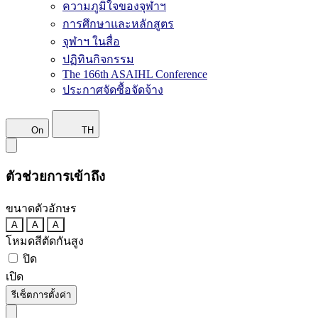
ความภูมิใจของจุฬาฯ
การศึกษาและหลักสูตร
จุฬาฯ ในสื่อ
ปฏิทินกิจกรรม
The 166th ASAIHL Conference
ประกาศจัดซื้อจัดจ้าง
On
TH
ตัวช่วยการเข้าถึง
ขนาดตัวอักษร
A
A
A
โหมดสีตัดกันสูง
ปิด
เปิด
รีเซ็ตการตั้งค่า