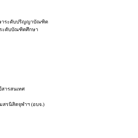
กษาระดับปริญญาบัณฑิต
ระดับบัณฑิตศึกษา
ยีสารสนเทศ
สรนิสิตจุฬาฯ (อบจ.)