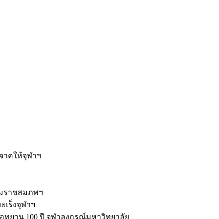
ะ
ิจาคให้จุฬาฯ
รมราชสมภพฯ
มะเร็งจุฬาฯ
ุทยาน 100 ปี จุฬาลงกรณ์มหาวิทยาลัย