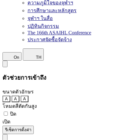
ความภูมิใจของจุฬาฯ
การศึกษาและหลักสูตร
จุฬาฯ ในสื่อ
ปฏิทินกิจกรรม
The 166th ASAIHL Conference
ประกาศจัดซื้อจัดจ้าง
On
TH
ตัวช่วยการเข้าถึง
ขนาดตัวอักษร
A
A
A
โหมดสีตัดกันสูง
ปิด
เปิด
รีเซ็ตการตั้งค่า