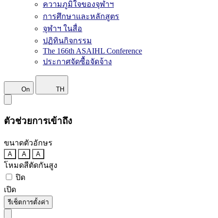
ความภูมิใจของจุฬาฯ
การศึกษาและหลักสูตร
จุฬาฯ ในสื่อ
ปฏิทินกิจกรรม
The 166th ASAIHL Conference
ประกาศจัดซื้อจัดจ้าง
On
TH
ตัวช่วยการเข้าถึง
ขนาดตัวอักษร
A
A
A
โหมดสีตัดกันสูง
ปิด
เปิด
รีเซ็ตการตั้งค่า