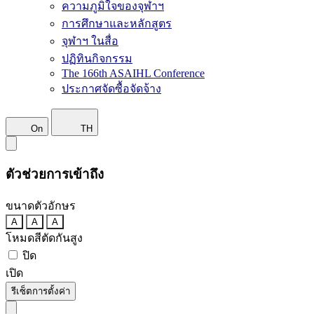
ความภูมิใจของจุฬาฯ
การศึกษาและหลักสูตร
จุฬาฯ ในสื่อ
ปฏิทินกิจกรรม
The 166th ASAIHL Conference
ประกาศจัดซื้อจัดจ้าง
On
TH
ตัวช่วยการเข้าถึง
ขนาดตัวอักษร
A
A
A
โหมดสีตัดกันสูง
ปิด
เปิด
รีเซ็ตการตั้งค่า