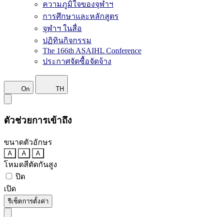
ความภูมิใจของจุฬาฯ
การศึกษาและหลักสูตร
จุฬาฯ ในสื่อ
ปฏิทินกิจกรรม
The 166th ASAIHL Conference
ประกาศจัดซื้อจัดจ้าง
On
TH
ตัวช่วยการเข้าถึง
ขนาดตัวอักษร
A
A
A
โหมดสีตัดกันสูง
ปิด
เปิด
รีเซ็ตการตั้งค่า