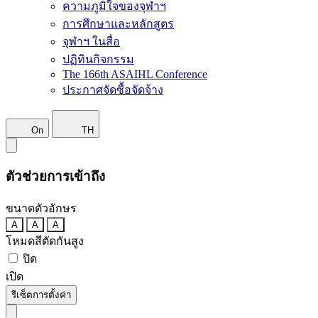
ความภูมิใจของจุฬาฯ
การศึกษาและหลักสูตร
จุฬาฯ ในสื่อ
ปฏิทินกิจกรรม
The 166th ASAIHL Conference
ประกาศจัดซื้อจัดจ้าง
On
TH
ตัวช่วยการเข้าถึง
ขนาดตัวอักษร
A
A
A
โหมดสีตัดกันสูง
ปิด
เปิด
รีเซ็ตการตั้งค่า