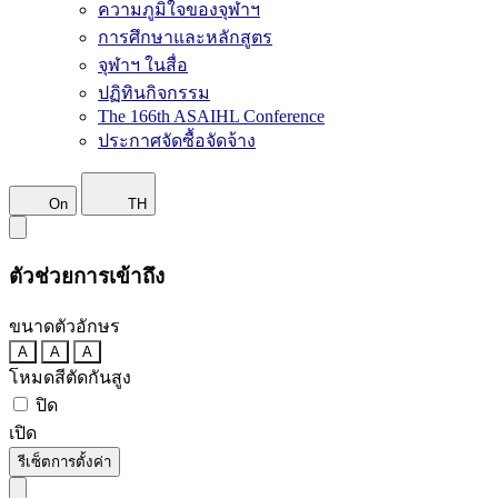
ความภูมิใจของจุฬาฯ
การศึกษาและหลักสูตร
จุฬาฯ ในสื่อ
ปฏิทินกิจกรรม
The 166th ASAIHL Conference
ประกาศจัดซื้อจัดจ้าง
On
TH
ตัวช่วยการเข้าถึง
ขนาดตัวอักษร
A
A
A
โหมดสีตัดกันสูง
ปิด
เปิด
รีเซ็ตการตั้งค่า