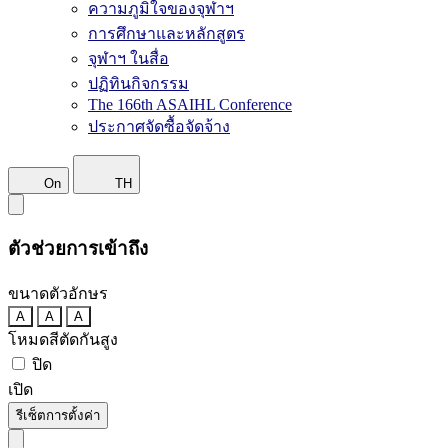
ความภูมิใจของจุฬาฯ
การศึกษาและหลักสูตร
จุฬาฯ ในสื่อ
ปฏิทินกิจกรรม
The 166th ASAIHL Conference
ประกาศจัดซื้อจัดจ้าง
On
TH
ตัวช่วยการเข้าถึง
ขนาดตัวอักษร
A
A
A
โหมดสีตัดกันสูง
ปิด
เปิด
รีเซ็ตการตั้งค่า