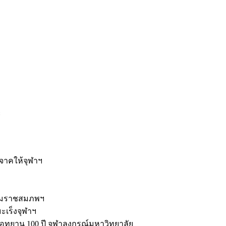
ะ
ิจาคให้จุฬาฯ
รมราชสมภพฯ
มะเร็งจุฬาฯ
ุทยาน 100 ปี จุฬาลงกรณ์มหาวิทยาลัย