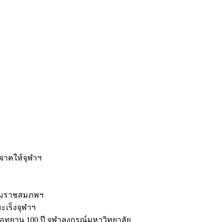
ะ
ิจาคให้จุฬาฯ
รมราชสมภพฯ
มะเร็งจุฬาฯ
ุทยาน 100 ปี จุฬาลงกรณ์มหาวิทยาลัย