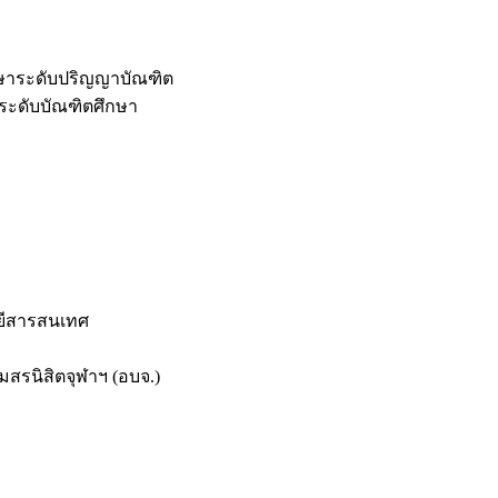
กษาระดับปริญญาบัณฑิต
ระดับบัณฑิตศึกษา
ยีสารสนเทศ
สรนิสิตจุฬาฯ (อบจ.)