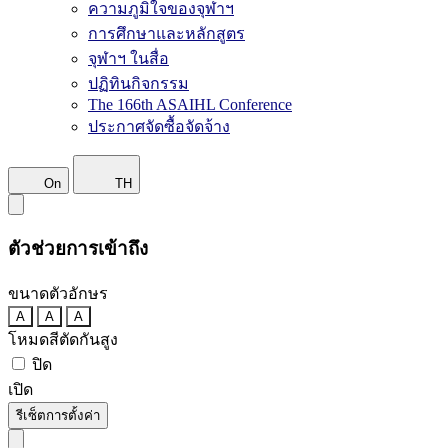
ความภูมิใจของจุฬาฯ
การศึกษาและหลักสูตร
จุฬาฯ ในสื่อ
ปฏิทินกิจกรรม
The 166th ASAIHL Conference
ประกาศจัดซื้อจัดจ้าง
On
TH
ตัวช่วยการเข้าถึง
ขนาดตัวอักษร
A
A
A
โหมดสีตัดกันสูง
ปิด
เปิด
รีเซ็ตการตั้งค่า