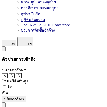
ความภูมิใจของจุฬาฯ
การศึกษาและหลักสูตร
จุฬาฯ ในสื่อ
ปฏิทินกิจกรรม
The 166th ASAIHL Conference
ประกาศจัดซื้อจัดจ้าง
On
TH
ตัวช่วยการเข้าถึง
ขนาดตัวอักษร
A
A
A
โหมดสีตัดกันสูง
ปิด
เปิด
รีเซ็ตการตั้งค่า