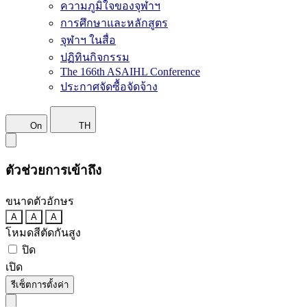
ความภูมิใจของจุฬาฯ
การศึกษาและหลักสูตร
จุฬาฯ ในสื่อ
ปฏิทินกิจกรรม
The 166th ASAIHL Conference
ประกาศจัดซื้อจัดจ้าง
On
TH
ตัวช่วยการเข้าถึง
ขนาดตัวอักษร
A
A
A
โหมดสีตัดกันสูง
ปิด
เปิด
รีเซ็ตการตั้งค่า