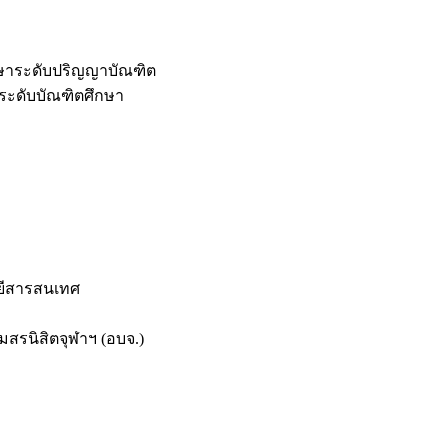
กษาระดับปริญญาบัณฑิต
ระดับบัณฑิตศึกษา
ยีสารสนเทศ
สรนิสิตจุฬาฯ (อบจ.)