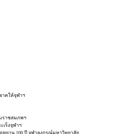
ะ
ิจาคให้จุฬาฯ
รมราชสมภพฯ
มะเร็งจุฬาฯ
ุทยาน 100 ปี จุฬาลงกรณ์มหาวิทยาลัย