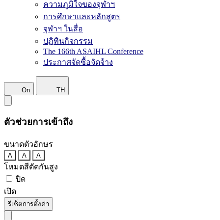
ความภูมิใจของจุฬาฯ
การศึกษาและหลักสูตร
จุฬาฯ ในสื่อ
ปฏิทินกิจกรรม
The 166th ASAIHL Conference
ประกาศจัดซื้อจัดจ้าง
On
TH
ตัวช่วยการเข้าถึง
ขนาดตัวอักษร
A
A
A
โหมดสีตัดกันสูง
ปิด
เปิด
รีเซ็ตการตั้งค่า